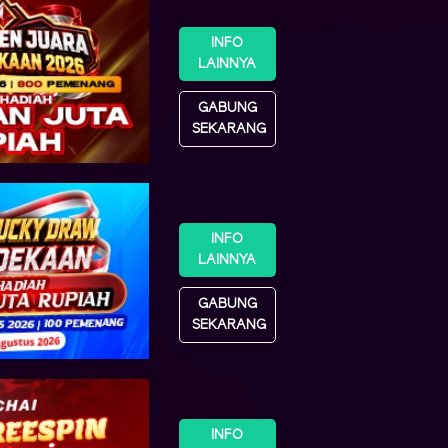
INFO
LAINNYA
GABUNG
SEKARANG
INFO
LAINNYA
GABUNG
SEKARANG
INFO