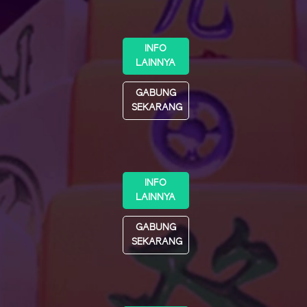
INFO
LAINNYA
GABUNG
SEKARANG
INFO
LAINNYA
GABUNG
SEKARANG