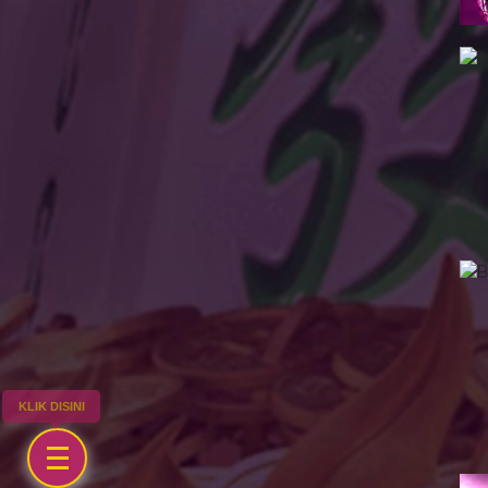
KLIK DISINI