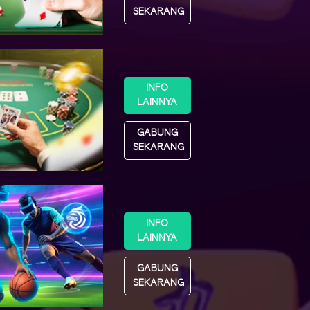
SEKARANG
INFO
LAINNYA
GABUNG
SEKARANG
INFO
LAINNYA
GABUNG
SEKARANG